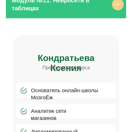
Модуль №11. Нейросети в
таблицах
Кондратьева
Ксения
Преподаватель курса
Основатель онлайн-школы
МозгоЁж
Аналитик сети
магазинов
Дипломированный